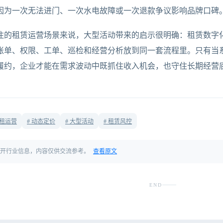
因为一次无法进门、一次水电故障或一次退款争议影响品牌口碑
注的租赁运营场景来说，大型活动带来的启示很明确：租赁数字
账单、权限、工单、巡检和经营分析放到同一套流程里。只有当
履约，企业才能在需求波动中既抓住收入机会，也守住长期经营
短租运营
# 动态定价
# 大型活动
# 租赁风控
公开行业信息，内容仅供交流参考。
查看原文
END