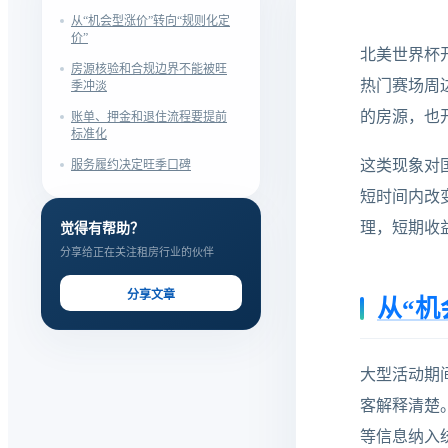
从“机会型涨价”转向“规则化定
价”
北美世界杯
房源核验和合规边界不能被旺
热门赛场周
季冲淡
的房源，也
账单、押金和退住流程要提前
标准化
这类现象对
服务履约决定旺季口碑
短时间内改
理，短期收
觉得有帮助？
分享给正在关注租房行业的伙伴
分享文章
从“机
大型活动期
客解释清楚
等信息纳入