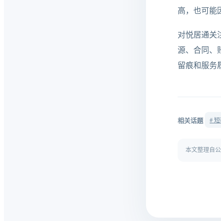
高，也可能
对悦居通关
源、合同、
留痕和服务
相关话题
# 
本文整理自